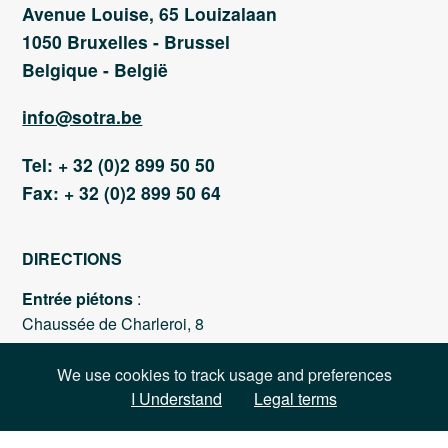
Avenue Louise, 65 Louizalaan
1050 Bruxelles - Brussel
Belgique - België
info@sotra.be
Tel: + 32 (0)2 899 50 50
Fax: + 32 (0)2 899 50 64
DIRECTIONS
Entrée piétons
:
Chaussée de Charleroi, 8
En transport en commun
:
We use cookies to track usage and preferences
STIB : Tram 92, 93 et 94, arrêt Stéphanie
I Understand
Legal terms
Métro 2 et 6, arrêt Louise