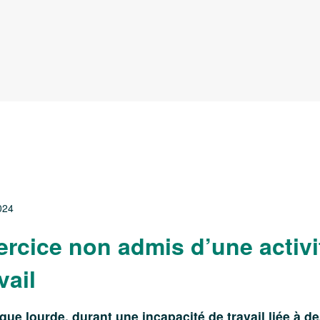
024
exercice non admis d’une activ
vail
ique lourde, durant une incapacité de travail liée à 