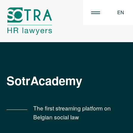
EN
FR
NL
SotrAcademy
The first streaming platform on
Belgian social law