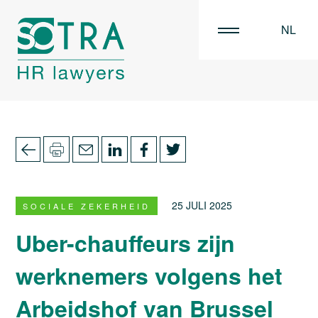
NL
EN
FR
25 JULI 2025
SOCIALE ZEKERHEID
Uber-chauffeurs zijn
werknemers volgens het
Arbeidshof van Brussel