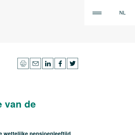
NL
EN
FR
e van de
wettelijke pensioenleeftijd