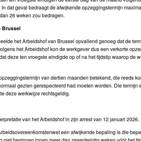
ikt. In dat geval bedraagt de afwijkende opzeggingstermijn max
 dan 26 weken zou bedragen.
n Brussel
rdeelde het Arbeidshof van Brussel opvallend genoeg dat de t
Volgens het Arbeidshof kon de werkgever dus een verkorte opze
at deze ten vroegste eindigde op of na het tijdstip waarop de w
opzeggingstermijn van dertien maanden betekend, die reeds ko
 normaal gezien gerespecteerd had moeten worden. Die termijn 
tte deze werkwijze rechtsgeldig.
erpretatie van het Arbeidshof in zijn arrest van 12 januari 2026
de Arbeidsovereenkomstenwet een afwijkende bepaling is die be
g niet beginnen lopen meer dan zesentwintig weken vóór het ti