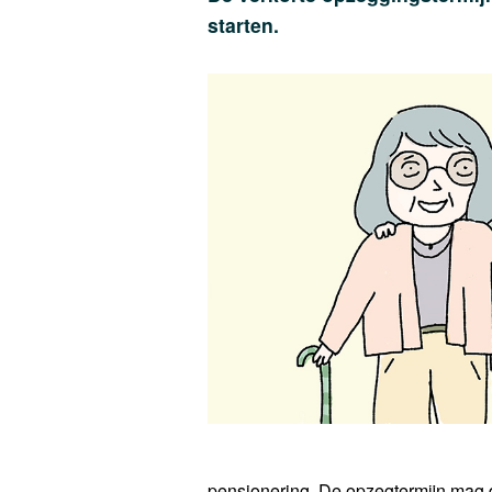
starten.
pensionering. De opzegtermijn mag