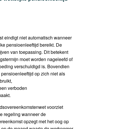
 eindigt niet automatisch wanneer
ke pensioenleeftijd bereikt. De
jven van toepassing. Dit betekent
ngstermijn moet worden nageleefd of
eding verschuldigd is. Bovendien
pensioenleeftijd op zich niet als
ruikt,
 een verboden
tmaakt.
eidsovereenkomstenwet voorziet
ke regeling wanneer de
ereenkomst opzegt met het oog op
nd op de maand waarin de werknemer