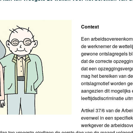
Context
Een arbeidsovereenkomst
de werknemer de wettelij
gewone ontslagregels bli
dat de correcte opzeggi
dat een opzeggingsvergo
mag het bereiken van de 
ontslagmotief worden geb
aangezien dit mogelijks
leeftijdsdiscriminatie ui
Artikel 37/6 van de Arb
evenwel in een specifie
werkgever de arbeidsov
 dan ten vroegste eindigen de eerste dag van de maand volge