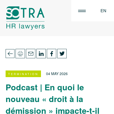
EN
FR
NL
04 MAY 2026
TERMINATION
Podcast | En quoi le
nouveau « droit à la
démission » impacte-t-il