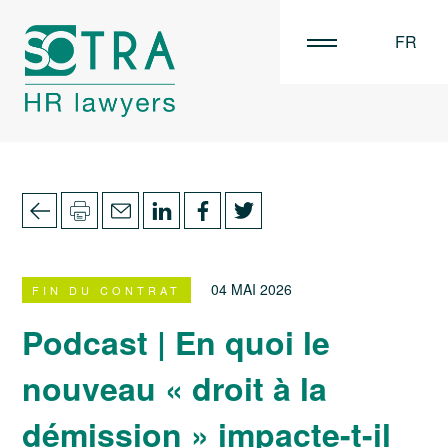
FR
EN
NL
04 MAI 2026
FIN DU CONTRAT
Podcast | En quoi le
nouveau « droit à la
démission » impacte-t-il