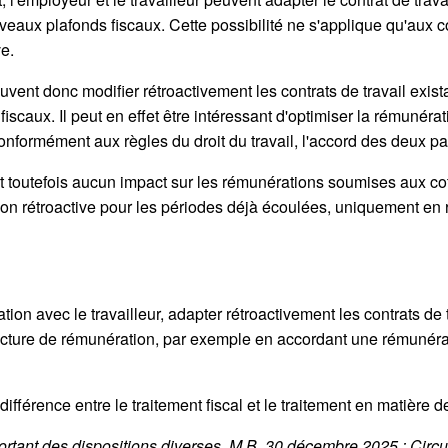
veaux plafonds fiscaux. Cette possibilité ne s'applique qu'aux c
ve.
uvent donc modifier rétroactivement les contrats de travail exist
scaux. Il peut en effet être intéressant d'optimiser la rémunérati
formément aux règles du droit du travail, l'accord des deux part
t toutefois aucun impact sur les rémunérations soumises aux cot
sion rétroactive pour les périodes déjà écoulées, uniquement en 
on avec le travailleur, adapter rétroactivement les contrats de t
ructure de rémunération, par exemple en accordant une rémunéra
 différence entre le traitement fiscal et le traitement en matière 
tant des dispositions diverses, M.B. 30 décembre 2025 ; Circula