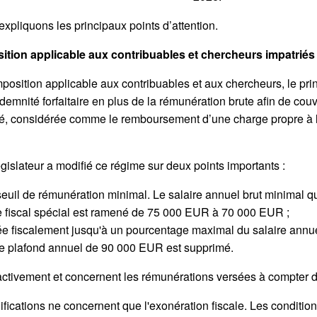
xpliquons les principaux points d’attention.
sition applicable aux contribuables et chercheurs impatrié
position applicable aux contribuables et aux chercheurs, le prin
emnité forfaitaire en plus de la rémunération brute afin de couv
té, considérée comme le remboursement d’une charge propre à 
.
égislateur a modifié ce régime sur deux points importants :
euil de rémunération minimal. Le salaire annuel brut minimal qu
e fiscal spécial est ramené de 75 000 EUR à 70 000 EUR ;
érée fiscalement jusqu'à un pourcentage maximal du salaire ann
 le plafond annuel de 90 000 EUR est supprimé.
oactivement et concernent les rémunérations versées à compter 
ifications ne concernent que l'exonération fiscale. Les conditio