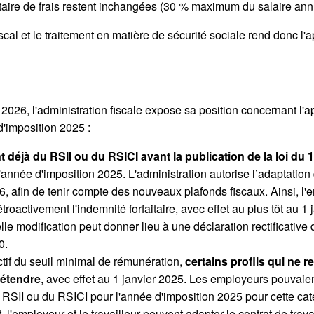
rfaitaire de frais restent inchangées (30 % maximum du salaire 
iscal et le traitement en matière de sécurité sociale rend donc l'
6
 2026, l'administration fiscale expose sa position concernant l'ap
d'imposition 2025 :
t déjà du RSII ou du RSICI avant la publication de la loi d
'année d'imposition 2025. L'administration autorise l’adaptation
026, afin de tenir compte des nouveaux plafonds fiscaux.
Ainsi, l'
oactivement l'indemnité forfaitaire, avec effet au plus tôt au 1 
lle modification peut donner lieu à une déclaration rectificativ
10.
tif du seuil minimal de rémunération,
certains profils qui ne 
rétendre
, avec effet au 1 janvier 2025. Les employeurs pouvaient
RSII ou du RSICI pour l'année d'imposition 2025 pour cette cat
l'employeur et le travailleur peuvent adapter le contrat de travai