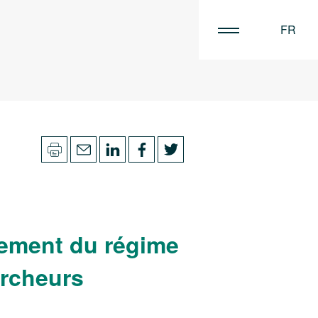
FR
EN
NL
issement du régime
ercheurs