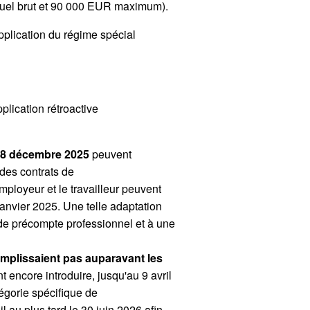
annuel brut et 90 000 EUR maximum).
application du régime spécial
plication rétroactive
u 18 décembre 2025
peuvent
 des contrats de
employeur et le travailleur peuvent
janvier 2025. Une telle adaptation
e de précompte professionnel et à une
remplissaient pas auparavant les
 encore introduire, jusqu'au 9 avril
égorie spécifique de
l au plus tard le 30 juin 2026 afin