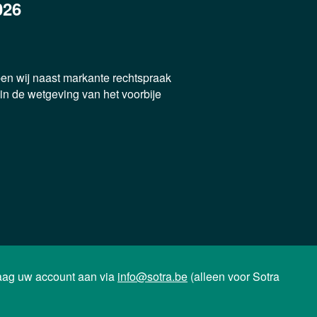
026
n wij naast markante rechtspraak
 in de wetgeving van het voorbije
aag uw account aan via
info@sotra.be
(alleen voor Sotra