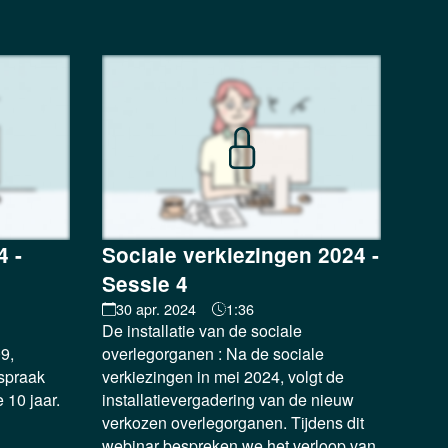
4 -
Sociale verkiezingen 2024 -
Sessie 4
30 apr. 2024
1:36
De installatie van de sociale
9,
overlegorganen : Na de sociale
tspraak
verkiezingen in mei 2024, volgt de
 10 jaar.
installatievergadering van de nieuw
verkozen overlegorganen. Tijdens dit
webinar bespreken we het verloop van