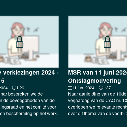
e verkiezingen 2024 -
MSR van 11 juni 202
 5
Ontslagmotivering
2024
1:26
11 jun. 2024
1:37
binar bespreken we de
Naar aanleiding van de 10de
en de bevoegdheden van de
verjaardag van de CAO nr. 10
ngsraad en het comité voor
overlopen we relevante rech
 en bescherming op het werk.
over dit thema van de voorbije