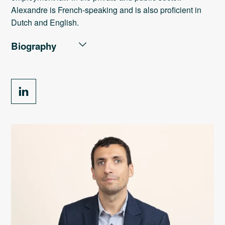
Alexandre is French-speaking and is also proficient in
Dutch and English.
Biography
PROFESSIONAL BACKGROUND
HELB : invited professor, employment law and social
security law (2026 - ...)
Sotra : Lawyer (2015 – ...)
ACADEMIC BACKGROUND
PMR Europe : Social law-oriented mediator training
(2024)
Avocat.be : Mediator training (2022)
ULB : Master degree in Law (2013, cum laude)