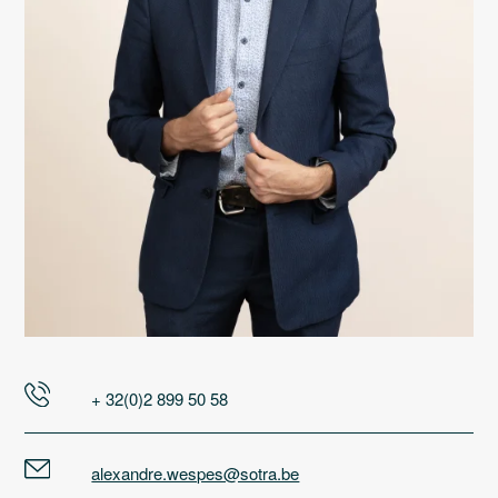
+ 32(0)2 899 50 58
alexandre.wespes@sotra.be