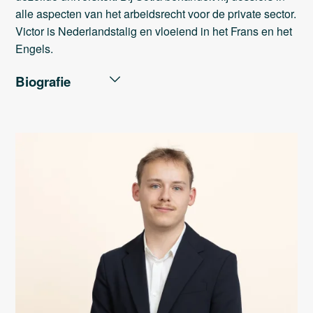
alle aspecten van het arbeidsrecht voor de private sector.
Victor is Nederlandstalig en vloeiend in het Frans en het
Engels.
Biografie
PROFESSIONELE LOOPBAAN
Sotra : Advocaat (2024 - …)
ACADEMISCHE LOOPBAAN
KU Leuven : Master in de rechten (2024,
onderscheiding)
ULB: Erasmus Belgica (2024)
KU Leuven : Master in de wijsbegeerte (2023, grote
onderscheiding)
KU Leuven: Bachelor in de rechten (2022)