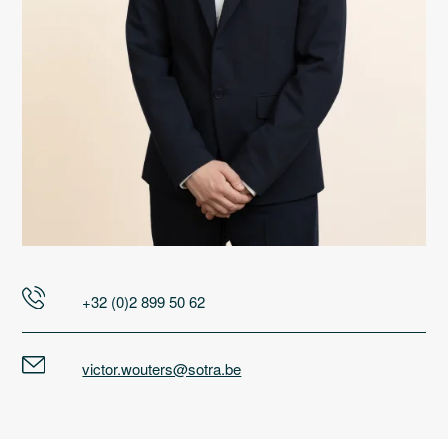
KU Leuven: Bachelor in de wijsbegeerte (2020)
+32 (0)2 899 50 62
victor.wouters@sotra.be