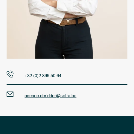
+32 (0)2 899 50 64
oceane.deridder@sotra.be