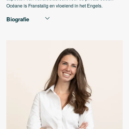
Océane is Franstalig en vloeiend in het Engels.
Biografie
PROFESSIONELE LOOPBAAN
Sotra Advocaat (2024 - ...)
CMS: Advocaat (2020-2024)
ACADEMISCHE LOOPBAAN
UCLouvain: Master in de rechten, finaliteit burgerlijk
en strafrecht (2020, grote onderscheiding)
Università di Roma LUMSA: Academische
uitwisseling (januari - juni 2020, grote onderscheiding)
UCLouvain Saint-Louis Brussel: Bachelor in de
rechten, tweetalig Frans/Engels programma (2018,
onderscheiding)