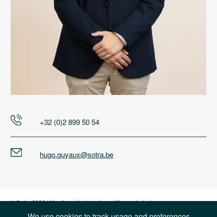
+32 (0)2 899 50 54
hugo.guyaux@sotra.be
© Sotra 2026 |
Mentions légales et conditions générales
We use cookies to track usage and preferences