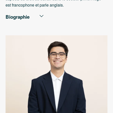
est francophone et parle anglais.
Biographie
PARCOURS PROFESSIONNEL
Sotra : Avocat (2025 - …)
Auditorat du travail du Hainaut, division Charleroi :
Juriste (2024).
PARCOURS ACADEMIQUE
UCLouvain: Master en droit finalité droit civil et pénal
(2023, grande distinction)
UCLouvain: Bachelier en droit (2021, distinction)