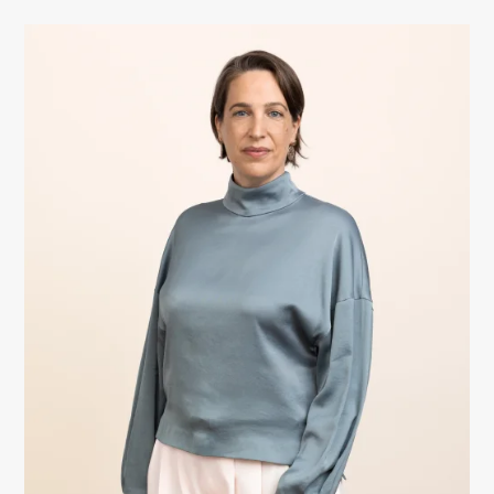
Sotra : Partner (2016-2023)
Van Olmen & Wynant : Counsel (2006-2016)
ACADEMIC BACKGROUND
VUB: Additional Master in social law (2007, magna
cum laude)
KU Leuven: Master in law (2004, cum laude)