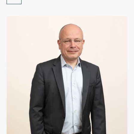
Sotra : Avocat-associé (2017 – …)
Sotra : Avocat (2014 – 2016)
Younity : Avocat (2012 – 2014)
Field Fisher Waterhouse LLP : Paralegal & Avocat
(2008 – 2012)
Gestion d'un commerce de détail spécialisé (1996 –
2007)
PARCOURS ACADEMIQUE
UCL, Master en droit (2009, distinction)
Facultés universitaires Saint-Louis, Baccalauréat en
droit (2007, distinction)