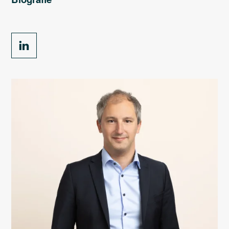
PROFESSIONELE LOOPBAAN
Sotra : Vennoot (2021–...)
Verschueren & Associés : Advocaat-stagiair (2012-
2014)
ACADEMISCHE LOOPBAAN
UCL : Master in de rechten (2012)
KU Leuven : Erasmus Belgica (2012)
UCL: Bachelor in de rechten (2010)
UCL : Bachelor in communicatie (2008)