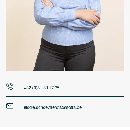
+32 (0)81 39 17 35
elodie.schoevaerdts@sotra.be